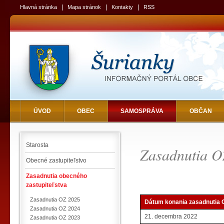
|
|
|
Hlavná stránka
Mapa stránok
Kontakty
RSS
ÚVOD
OBEC
SAMOSPRÁVA
OBČAN
Starosta
Zasadnutia O
Obecné zastupiteľstvo
Zasadnutia obecného
zastupiteľstva
Zasadnutia OZ 2025
Dátum konania zasadnutia 
Zasadnutia OZ 2024
21. decembra 2022
Zasadnutia OZ 2023