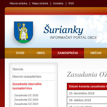
|
|
|
Hlavná stránka
Mapa stránok
Kontakty
RSS
ÚVOD
OBEC
SAMOSPRÁVA
OBČAN
Starosta
Zasadania O
Obecné zastupiteľstvo
Zasadnutia obecného
Dátum konania zasadnutia 
zastupiteľstva
10. decembra 2018
Zasadnutia OZ 2025
Zasadnutia OZ 2024
29. októbra 2018
Zasadnutia OZ 2023