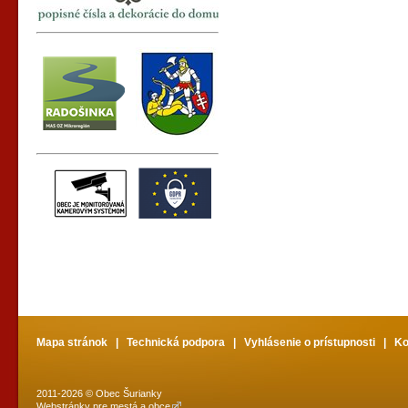
Mapa stránok
|
Technická podpora
|
Vyhlásenie o prístupnosti
|
Ko
2011-2026 © Obec Šurianky
Webstránky pre mestá a obce