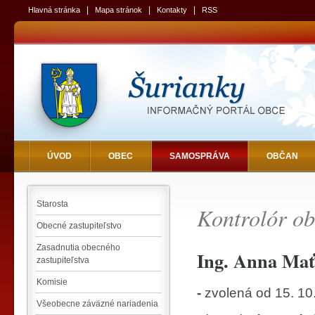
|
|
|
Hlavná stránka
Mapa stránok
Kontakty
RSS
ÚVOD
OBEC
SAMOSPRÁVA
OBČAN
Starosta
Kontrolór ob
Obecné zastupiteľstvo
Zasadnutia obecného
Ing. Anna Mať
zastupiteľstva
Komisie
-
zvolená od 15. 10
Všeobecne záväzné nariadenia