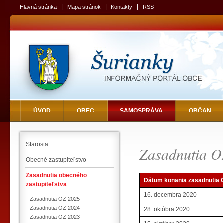
|
|
|
Hlavná stránka
Mapa stránok
Kontakty
RSS
ÚVOD
OBEC
SAMOSPRÁVA
OBČAN
Starosta
Zasadnutia O
Obecné zastupiteľstvo
Zasadnutia obecného
Dátum konania zasadnutia 
zastupiteľstva
16. decembra 2020
Zasadnutia OZ 2025
Zasadnutia OZ 2024
28. októbra 2020
Zasadnutia OZ 2023