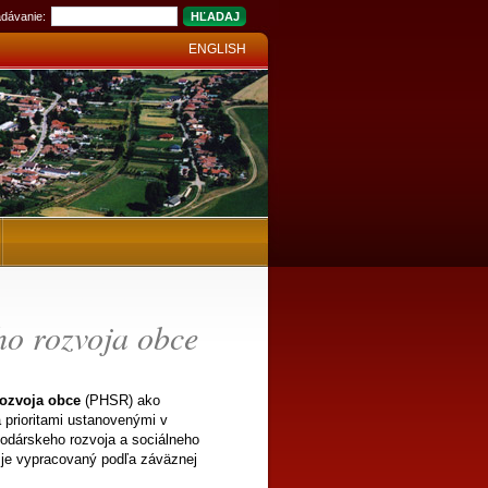
dávanie:
ENGLISH
o rozvoja obce
ozvoja obce
(PHSR) ako
 prioritami ustanovenými v
spodárskeho rozvoja a sociálneho
 je vypracovaný podľa záväznej