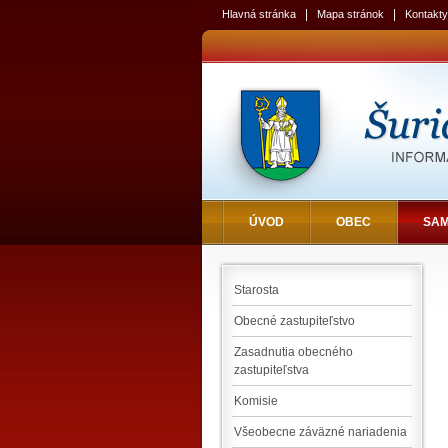
|
|
Hlavná stránka
Mapa stránok
Kontakty
ÚVOD
OBEC
SA
Starosta
Obecné zastupiteľstvo
Zasadnutia obecného
zastupiteľstva
Komisie
Všeobecne záväzné nariadenia