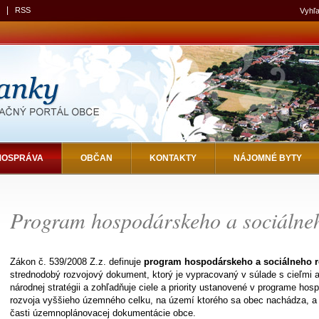
|
RSS
Vyhľa
MOSPRÁVA
OBČAN
KONTAKTY
NÁJOMNÉ BYTY
Program hospodárskeho a sociálneh
Zákon č. 539/2008 Z.z. definuje
p
rogram hospodárskeho a sociálneho r
strednodobý rozvojový dokument, ktorý je vypracovaný v súlade s cieľmi a
národnej stratégii a zohľadňuje ciele a priority ustanovené v programe ho
rozvoja vyššieho územného celku, na území ktorého sa obec nachádza, a
časti územnoplánovacej dokumentácie obce.