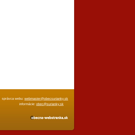
správca webu:
webmaster@obecsurianky.sk
informácie:
obec@surianky.sk