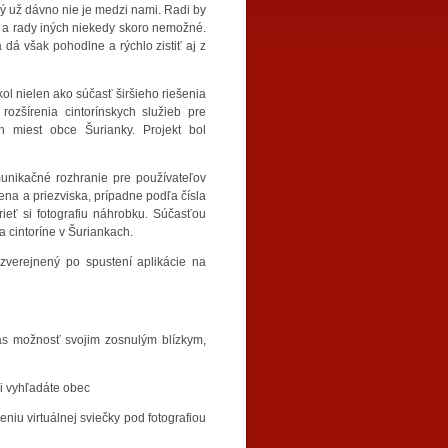
ý už dávno nie je medzi nami. Radi by
ci a rady iných niekedy skoro nemožné.
 dá však pohodlne a rýchlo zistiť aj z
ol nielen ako súčasť širšieho riešenia
rozšírenia cintorínskych služieb pre
h miest obce Šurianky. Projekt bol
munikačné rozhranie pre používateľov
ena a priezviska, prípadne podľa čísla
rieť si fotografiu náhrobku. Súčasťou
a cintoríne v Šuriankach.
 zverejnený po spustení aplikácie na
vás možnosť svojim zosnulým blízkym,
si vyhľadáte obec
niu virtuálnej sviečky pod fotografiou