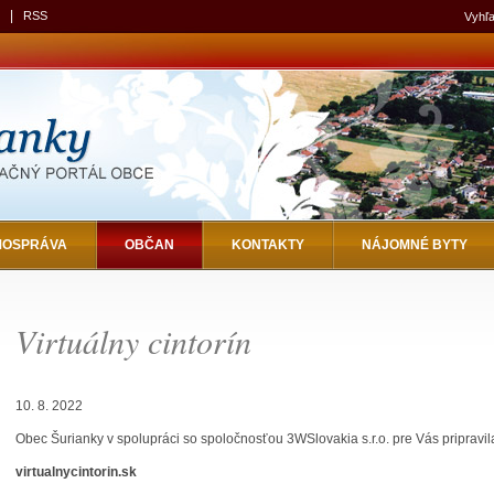
|
RSS
Vyhľa
MOSPRÁVA
OBČAN
KONTAKTY
NÁJOMNÉ BYTY
Virtuálny cintorín
10. 8. 2022
Obec Šurianky v spolupráci so spoločnosťou 3WSlovakia s.r.o. pre Vás pripravil
virtualnycintorin.sk