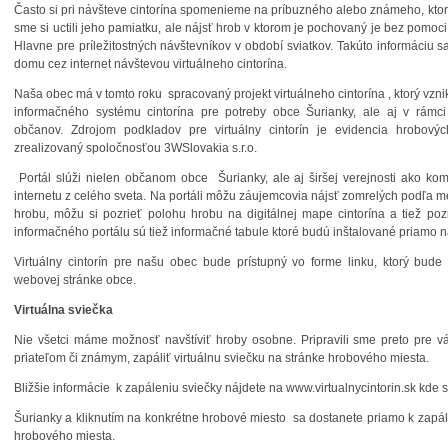
Často si pri návšteve cintorína spomenieme na príbuzného alebo známeho, ktor
sme si uctili jeho pamiatku, ale nájsť hrob v ktorom je pochovaný je bez pomo
Hlavne pre príležitostných návštevníkov v období sviatkov. Takúto informáciu sa
domu cez internet návštevou virtuálneho cintorína.
Naša obec má v tomto roku spracovaný projekt virtuálneho cintorína , ktorý vznik
informačného systému cintorína pre potreby obce Šurianky, ale aj v rámci 
občanov. Zdrojom podkladov pre virtuálny cintorín je evidencia hrobovýc
zrealizovaný spoločnosťou 3WSlovakia s.r.o.
Portál slúži nielen občanom obce Šurianky, ale aj širšej verejnosti ako ko
internetu z celého sveta. Na portáli môžu záujemcovia nájsť zomrelých podľa m
hrobu, môžu si pozrieť polohu hrobu na digitálnej mape cintorína a tiež poz
informačného portálu sú tiež informačné tabule ktoré budú inštalované priamo n
Virtuálny cintorín pre našu obec bude prístupný vo forme linku, ktorý bude
webovej stránke obce.
Virtuálna sviečka
Nie všetci máme možnosť navštíviť hroby osobne. Pripravili sme preto pre 
priateľom či známym, zapáliť virtuálnu sviečku na stránke hrobového miesta.
Bližšie informácie k zapáleniu sviečky nájdete na www.virtualnycintorin.sk kde 
Šurianky a kliknutím na konkrétne hrobové miesto sa dostanete priamo k zapále
hrobového miesta.