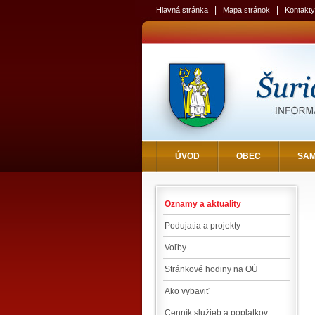
|
|
Hlavná stránka
Mapa stránok
Kontakty
ÚVOD
OBEC
SA
Oznamy a aktuality
Podujatia a projekty
Voľby
Stránkové hodiny na OÚ
Ako vybaviť
Cenník služieb a poplatkov