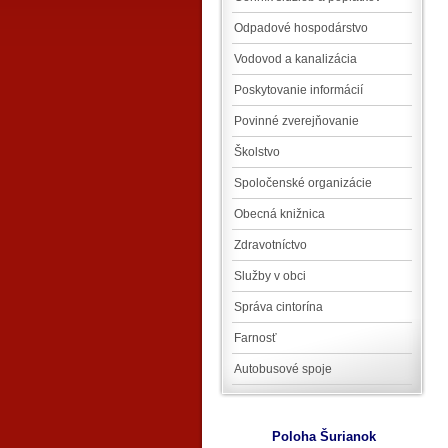
Odpadové hospodárstvo
Vodovod a kanalizácia
Poskytovanie informácií
Povinné zverejňovanie
Školstvo
Spoločenské organizácie
Obecná knižnica
Zdravotníctvo
Služby v obci
Správa cintorína
Farnosť
Autobusové spoje
Poloha Šurianok