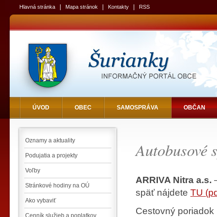
|
|
|
Hlavná stránka
Mapa stránok
Kontakty
RSS
ÚVOD
OBEC
SAMOSPRÁVA
OBČAN
Oznamy a aktuality
Autobusové s
Podujatia a projekty
Voľby
ARRIVA Nitra a.s.
–
Stránkové hodiny na OÚ
späť nájdete
TU (pd
Ako vybaviť
Cestovný poriadok n
Cenník služieb a poplatkov