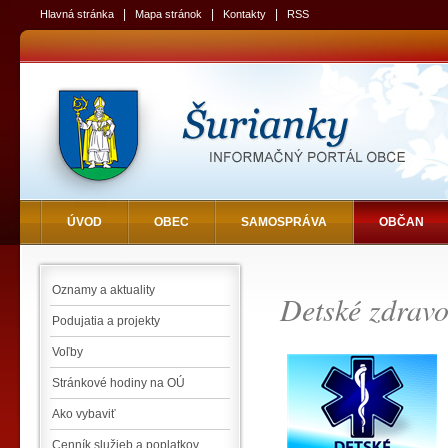
|
|
|
Hlavná stránka
Mapa stránok
Kontakty
RSS
ÚVOD
OBEC
SAMOSPRÁVA
OBČAN
Oznamy a aktuality
Detské zdravo
Podujatia a projekty
Voľby
Stránkové hodiny na OÚ
Ako vybaviť
Cenník služieb a poplatkov