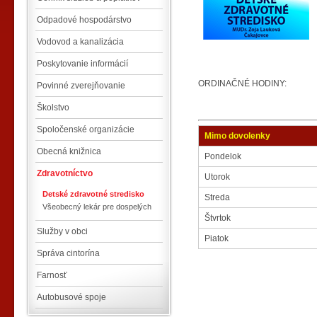
Odpadové hospodárstvo
Vodovod a kanalizácia
Poskytovanie informácií
ORDINAČNÉ HODINY:
Povinné zverejňovanie
Školstvo
Spoločenské organizácie
Mimo dovolenky
Obecná knižnica
Pondelok
Zdravotníctvo
Utorok
Detské zdravotné stredisko
Streda
Všeobecný lekár pre dospelých
Štvrtok
Služby v obci
Piatok
Správa cintorína
Farnosť
Autobusové spoje