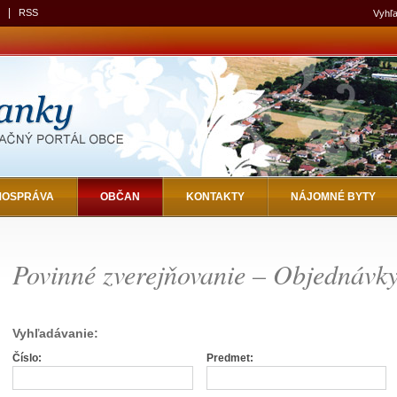
|
RSS
Vyhľa
MOSPRÁVA
OBČAN
KONTAKTY
NÁJOMNÉ BYTY
Povinné zverejňovanie – Objednávk
Vyhľadávanie:
Číslo:
Predmet: