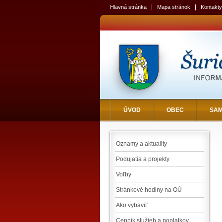
|
|
Hlavná stránka
Mapa stránok
Kontakty
ÚVOD
OBEC
SA
Oznamy a aktuality
Podujatia a projekty
Voľby
Stránkové hodiny na OÚ
Ako vybaviť
Cenník služieb a poplatkov