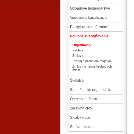
Odpadové hospodárstvo
Vodovod a kanalizácia
Poskytovanie informácií
Povinné zverejňovanie
Objednávky
Faktúry
Zmluvy
Predaj a prenájom majetku
Zmluvy o nájme hrobových
miest
Školstvo
Spoločenské organizácie
Obecná knižnica
Zdravotníctvo
Služby v obci
Správa cintorína