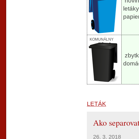
novin
letáky
papie
KOMUNÁLNY
zbytk
domác
LETÁK
Ako separova
26. 3. 2018