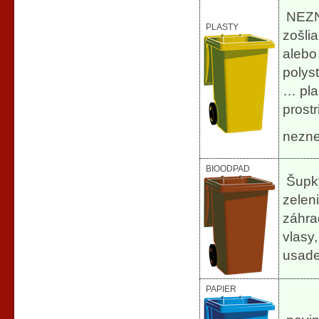
NEZN
PLASTY
zošli
alebo 
polyst
… pla
prost
nezne
BIOODPAD
Šupky
zeleni
záhrad
vlasy,
usade
PAPIER