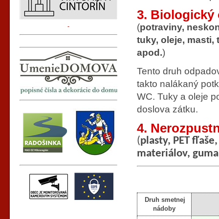
3. Biologický
(
potraviny, neskon
tuky, oleje, masti
apod.
)
Tento druh odpadov 
takto nalákaný pot
WC. Tuky a oleje po
doslova zátku.
4. Nerozpustn
(
plasty, PET fľaš
materiálov, guma,
Druh smetnej
nádoby