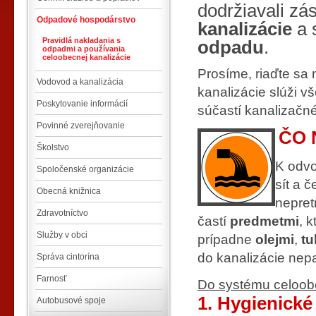
dodržiavali z
Odpadové hospodárstvo
kanalizácie
a 
Pravidlá nakladania s
odpadu
.
odpadmi a používania
celoobecnej kanalizácie
Prosíme, riaďte sa
Vodovod a kanalizácia
kanalizácie slúži 
Poskytovanie informácií
súčastí kanalizačn
Povinné zverejňovanie
ČO 
Školstvo
K odvo
Spoločenské organizácie
sít a 
Obecná knižnica
nepret
Zdravotníctvo
častí
predmetmi
, 
Služby v obci
prípadne
olejmi
,
tu
do kanalizácie nepa
Správa cintorína
Farnosť
Do systému celoobe
1. Hygienick
Autobusové spoje