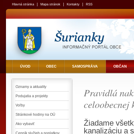
|
|
|
Hlavná stránka
Mapa stránok
Kontakty
RSS
ÚVOD
OBEC
SAMOSPRÁVA
OBČAN
Oznamy a aktuality
Pravidlá nak
Podujatia a projekty
celoobecnej 
Voľby
Stránkové hodiny na OÚ
Žiadame všetký
Ako vybaviť
kanalizáciu a 
Cenník služieb a poplatkov