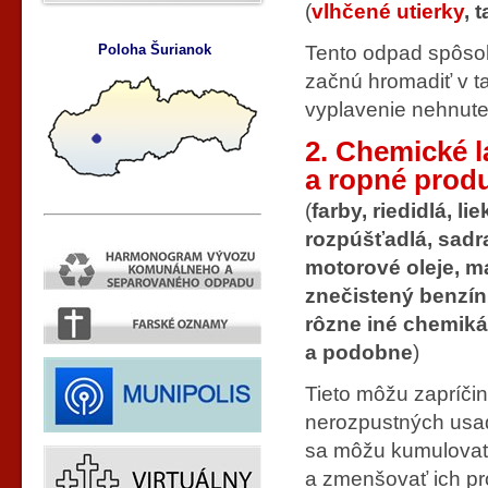
(
vlhčené utierky
, 
Poloha Šurianok
Tento odpad spôso
začnú hromadiť v t
vyplavenie nehnute
2. Chemické l
a ropné prod
(
farby, riedidlá, lie
rozpúšťadlá, sadra
motorové oleje, m
znečistený benzín,
rôzne iné chemikál
a podobne
)
Tieto
môžu zapríčin
nerozpustných usad
sa môžu kumulovať
a zmenšovať ich pro