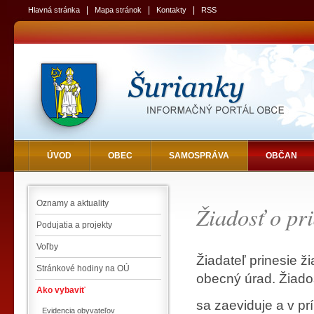
|
|
|
Hlavná stránka
Mapa stránok
Kontakty
RSS
ÚVOD
OBEC
SAMOSPRÁVA
OBČAN
Oznamy a aktuality
Žiadosť o pri
Podujatia a projekty
Voľby
Žiadateľ prinesie ž
Stránkové hodiny na OÚ
obecný úrad. Žiado
Ako vybaviť
sa zaeviduje a v pr
Evidencia obyvateľov