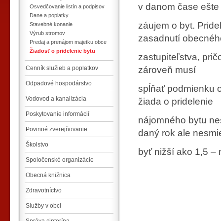
v danom čase ešte
Osvedčovanie listín a podpisov
Dane a poplatky
záujem o byt. Prid
Stavebné konanie
Výrub stromov
zasadnutí obecnéh
Predaj a prenájom majetku obce
Žiadosť o pridelenie bytu
zastupiteľstva, pri
Cenník služieb a poplatkov
zároveň musí
Odpadové hospodárstvo
spĺňať podmienku o 
Vodovod a kanalizácia
žiada o pridelenie
Poskytovanie informácií
nájomného bytu ne
Povinné zverejňovanie
daný rok ale nesmi
Školstvo
byť nižší ako 1,5 
Spoločenské organizácie
Obecná knižnica
Zdravotníctvo
Služby v obci