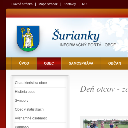
|
|
|
Hlavná stránka
Mapa stránok
Kontakty
RSS
ÚVOD
OBEC
SAMOSPRÁVA
OBČAN
Charakteristika obce
Deň otcov - z
História obce
Symboly
Obec v štatistikách
Významné osobnosti
Pamiatky