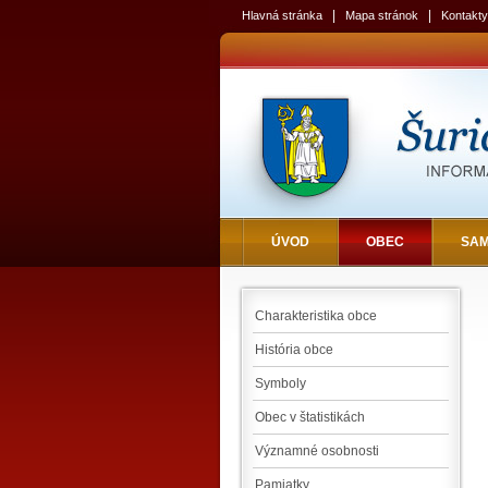
|
|
Hlavná stránka
Mapa stránok
Kontakty
ÚVOD
OBEC
SA
Charakteristika obce
História obce
Symboly
Obec v štatistikách
Významné osobnosti
Pamiatky