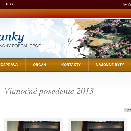
|
RSS
Vyhľa
MOSPRÁVA
OBČAN
KONTAKTY
NÁJOMNÉ BYTY
Vianočné posedenie 2013
Spä