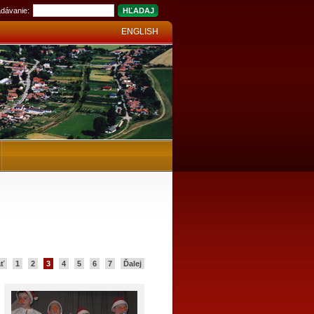
dávanie:
ENGLISH
ť
1
2
3
4
5
6
7
Ďalej