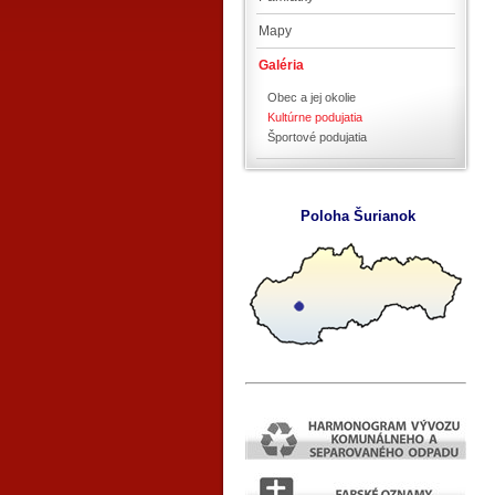
Mapy
Galéria
Obec a jej okolie
Kultúrne podujatia
Športové podujatia
Poloha Šurianok