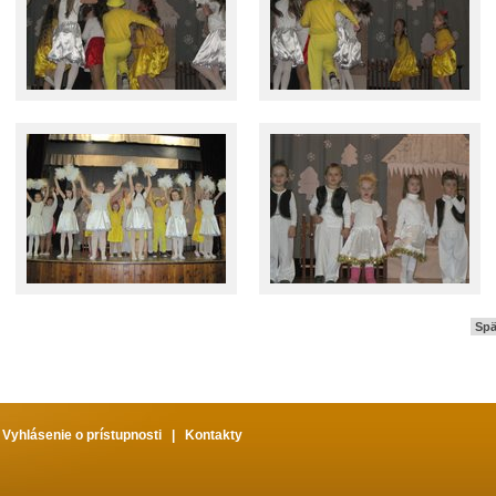
Spä
|
Vyhlásenie o prístupnosti
|
Kontakty