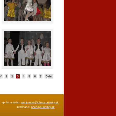
ť
1
2
3
4
5
6
7
Ďalej
správca webu:
webmaster@obecsurianky.sk
informácie:
obec@surianky.sk