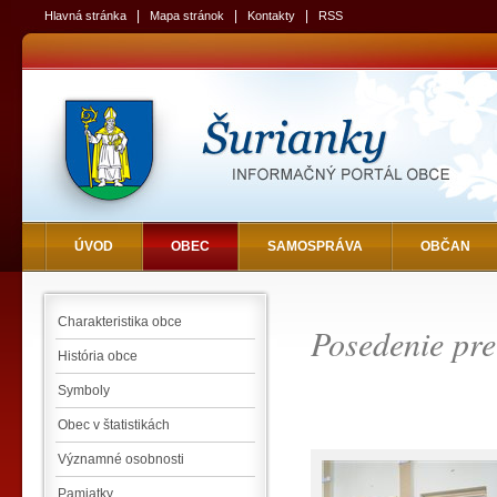
|
|
|
Hlavná stránka
Mapa stránok
Kontakty
RSS
ÚVOD
OBEC
SAMOSPRÁVA
OBČAN
Charakteristika obce
Posedenie pr
História obce
Symboly
Obec v štatistikách
Významné osobnosti
Pamiatky