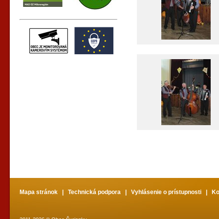
Mapa stránok
|
Technická podpora
|
Vyhlásenie o prístupnosti
|
Ko