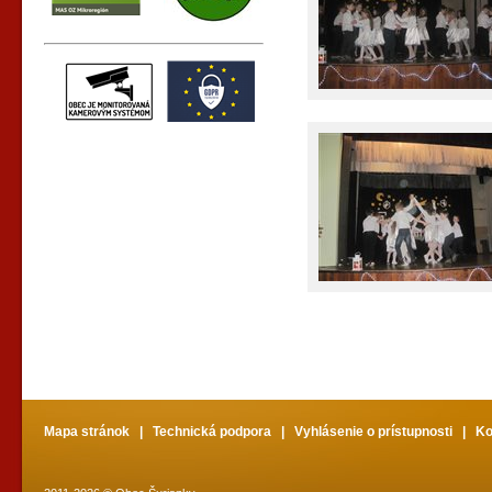
Mapa stránok
|
Technická podpora
|
Vyhlásenie o prístupnosti
|
Ko