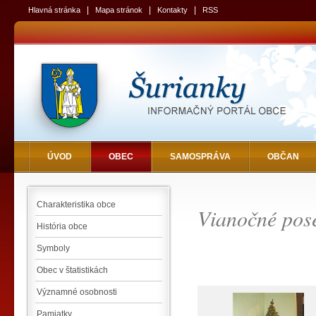
|
|
|
Hlavná stránka
Mapa stránok
Kontakty
RSS
ÚVOD
OBEC
SAMOSPRÁVA
OBČAN
Charakteristika obce
Vianočné pos
História obce
Symboly
Obec v štatistikách
Významné osobnosti
Pamiatky