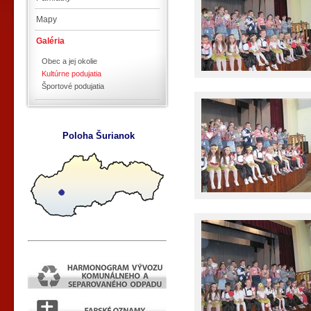
Mapy
Galéria
Obec a jej okolie
Kultúrne podujatia
Športové podujatia
Poloha Šurianok