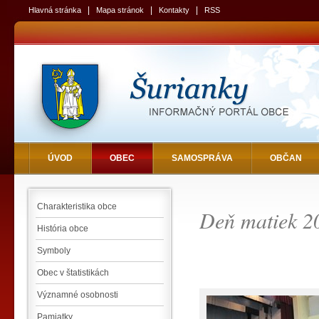
|
|
|
Hlavná stránka
Mapa stránok
Kontakty
RSS
ÚVOD
OBEC
SAMOSPRÁVA
OBČAN
Charakteristika obce
Deň matiek 2
História obce
Symboly
Obec v štatistikách
Významné osobnosti
Pamiatky