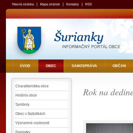
|
|
|
Hlavná stránka
Mapa stránok
Kontakty
RSS
ÚVOD
OBEC
SAMOSPRÁVA
OBČAN
Charakteristika obce
Rok na dedin
História obce
Symboly
Obec v štatistikách
Významné osobnosti
Pamiatky