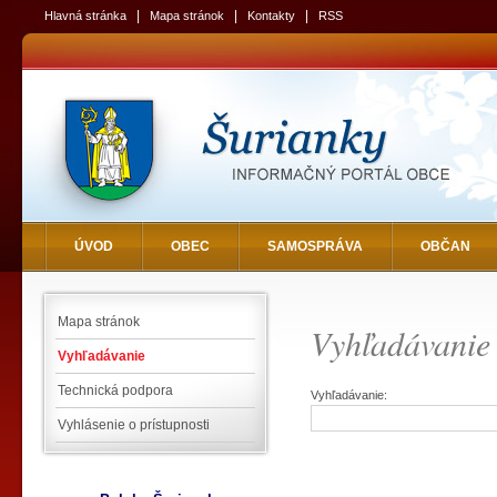
|
|
|
Hlavná stránka
Mapa stránok
Kontakty
RSS
ÚVOD
OBEC
SAMOSPRÁVA
OBČAN
Mapa stránok
Vyhľadávanie
Vyhľadávanie
Technická podpora
Vyhľadávanie:
Vyhlásenie o prístupnosti