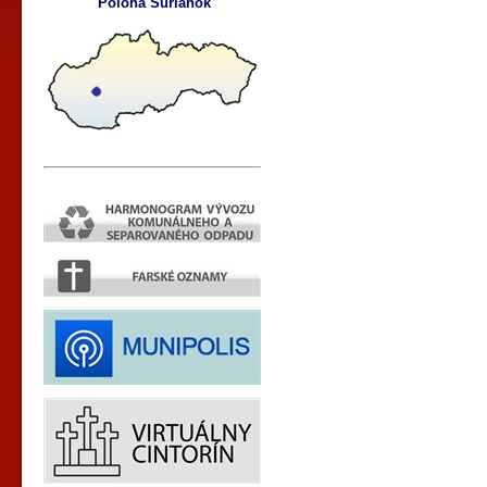
Poloha Šurianok