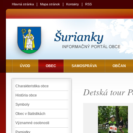
|
|
|
Hlavná stránka
Mapa stránok
Kontakty
RSS
ÚVOD
OBEC
SAMOSPRÁVA
OBČAN
Charakteristika obce
Detská tour P
História obce
Symboly
Obec v štatistikách
Významné osobnosti
Pamiatky