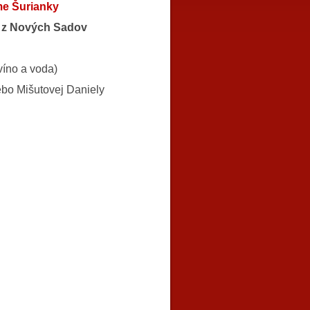
me Šurianky
k z Nových Sadov
víno a voda)
bo Mišutovej Daniely