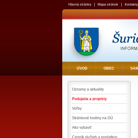
|
|
Hlavná stránka
Mapa stránok
Kontakty
ÚVOD
OBEC
SA
Oznamy a aktuality
Podujatia a projekty
Voľby
Stránkové hodiny na OÚ
Ako vybaviť
Cenník služieb a poplatkov