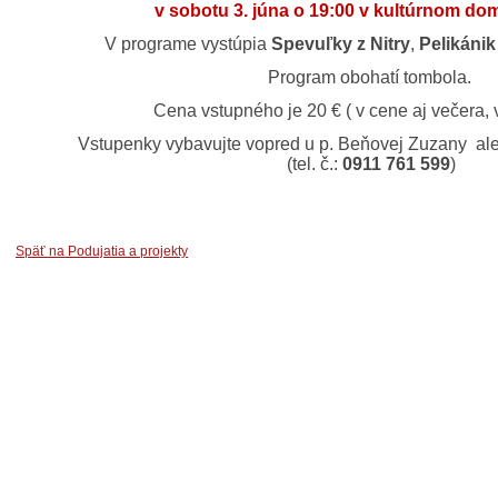
v sobotu 3. júna o 19:00 v kultúrnom do
V programe vystúpia
Spevuľky z Nitry
,
Pelikáni
Program obohatí tombola.
Cena vstupného je 20 € ( v cene aj večera, 
Vstupenky vybavujte vopred u p. Beňovej Zuzany ale
(tel. č.:
0911 761 599
)
Späť na Podujatia a projekty