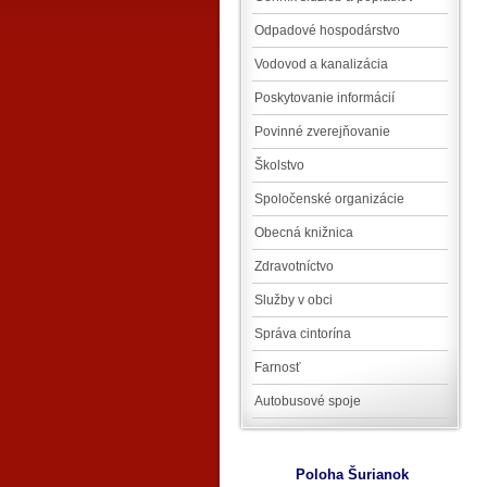
Odpadové hospodárstvo
Vodovod a kanalizácia
Poskytovanie informácií
Povinné zverejňovanie
Školstvo
Spoločenské organizácie
Obecná knižnica
Zdravotníctvo
Služby v obci
Správa cintorína
Farnosť
Autobusové spoje
Poloha Šurianok