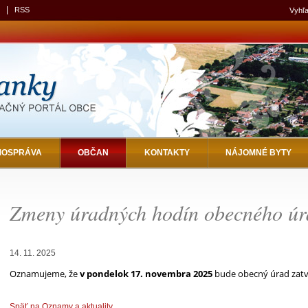
|
RSS
Vyhľa
MOSPRÁVA
OBČAN
KONTAKTY
NÁJOMNÉ BYTY
Zmeny úradných hodín obecného úr
14. 11. 2025
Oznamujeme, že
v pondelok 17. novembra 2025
bude obecný úrad zatv
Späť na Oznamy a aktuality