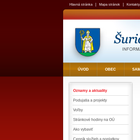
|
|
Hlavná stránka
Mapa stránok
Kontakty
ÚVOD
OBEC
SA
Oznamy a aktuality
Podujatia a projekty
Voľby
Stránkové hodiny na OÚ
Ako vybaviť
Cenník služieb a poplatkov