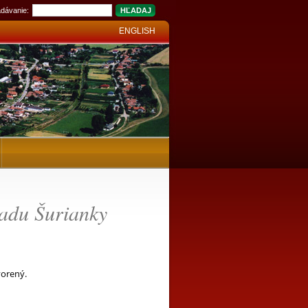
dávanie:
ENGLISH
adu Šurianky
orený.